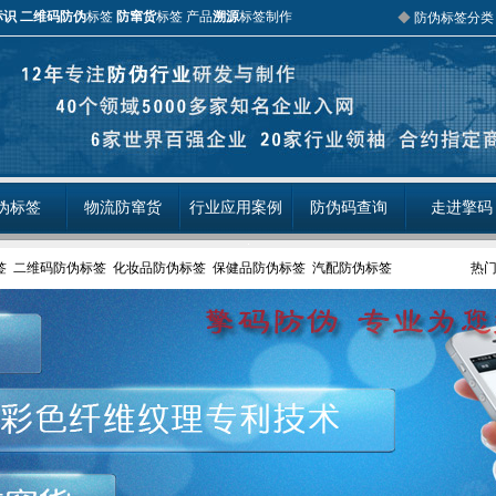
标识
二维码防伪
标签
防窜货
标签 产品
溯源
标签制作
◆
防伪标签分类
伪标签
物流防窜货
行业应用案例
防伪码查询
走进擎码
签
二维码防伪标签
化妆品防伪标签
保健品防伪标签
汽配防伪标签
热