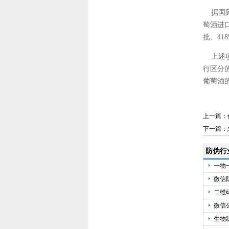
据国际
萄酒进
批、41
上述项
行区分
葡萄酒
上一篇：
下一篇：
防伪行
一物
微信
二维
微信
生物