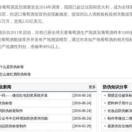
葡萄酒及烈酒展览会2014年调查，我国已超过法国和意大利，成为全球
口国，但进口葡萄酒假冒伪劣现象频发。据深圳出入境检验检疫相关数据显示，
85万升，货值2.02亿美元。
目自2011年启动，目前已获全球主要葡萄酒生产国真实葡萄酒样本100
的葡萄酒数据库并开发有产地溯源模型，通过对未知产地葡萄酒的相关指
的产地属性判别，准确率90%以上。
什么是防伪标签
怎么做红酒防伪标签
业新闻
更多
防伪知识分享
一码——微信红包刮奖系统开发
[2016-08-24]
塑膜定位破坏
防伪标签
[2016-08-24]
肥料种子用什
码防伪标签制作
[2016-08-24]
化妆品防伪解
公众号中怎样增加防伪查询功能
[2016-08-24]
制作带微信二
制品防伪标签制作
[2016-02-29]
最新供应生物