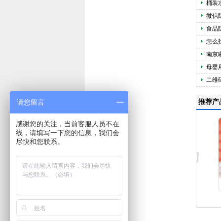
桶装
微信
食品
怎么
南京
母婴
二维
请您留言
推荐产
感谢您的关注，当前客服人员不在
线，请填写一下您的信息，我们会
尽快和您联系。
大小码防伪标识
塑膜潜入激光
纸质激光膜
塑