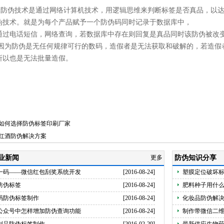
伪技术是通过网络计算机技术，用逻辑思维来判断标签是否真品，以达
伪技术。就是为每个产品赋予一个防伪码同时记录于数据库中，
通过电话短信，网络查询，若数据库中存在则回复是真品同时该防伪被改
 因为防伪是无任何规律可行的数码，造假者是无法获取和破解的，若造假
所以也是无法批量造假。
如何选择防伪标签印刷厂家
红酒防伪解决方案
业新闻
更多
防伪知识分享
一码——微信红包刮奖系统开发
[2016-08-24]
塑膜定位破坏
防伪标签
[2016-08-24]
肥料种子用什
码防伪标签制作
[2016-08-24]
化妆品防伪解
公众号中怎样增加防伪查询功能
[2016-08-24]
制作带微信二