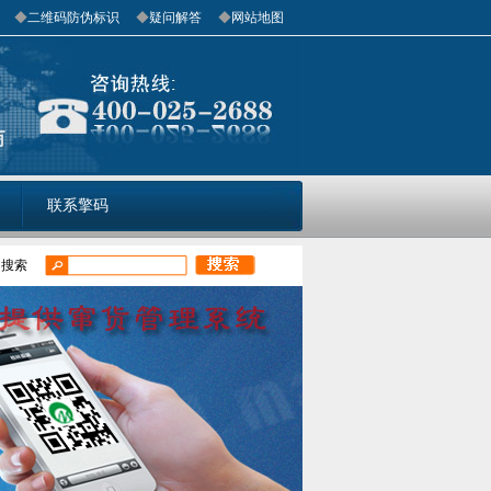
◆
二维码防伪标识
◆
疑问解答
◆
网站地图
联系擎码
门搜索