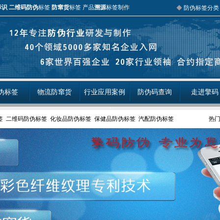
标识
二维码防伪
标签
防窜货
标签 产品
溯源
标签制作
◆
防伪标签分类
伪标签
物流防窜货
行业应用案例
防伪码查询
走进擎码
签
二维码防伪标签
化妆品防伪标签
保健品防伪标签
汽配防伪标签
热