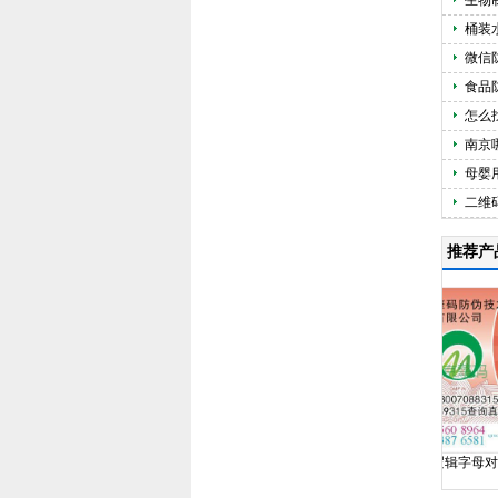
生物
桶装
微信
食品
怎么
南京
母婴
二维
推荐产
识
塑膜潜入激光
纸质激光膜
塑膜逻辑字母对应