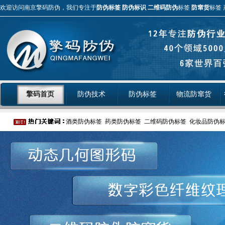
欢迎访问南京擎码防伪，我们专注于
防伪标签
防伪标识
二维码防伪
标签
防窜货
标签 
擎码首页
防伪技术
防伪标签
物流防窜货
酒类防伪标签
药类防伪标签
二维码防伪标签
化妆品防伪