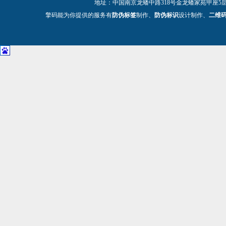
地址：中国南京龙蟠中路318号金龙蟠家苑甲座5层 电话：025-
擎码能为你提供的服务有
防伪标签
制作、
防伪标识
设计制作、
二维