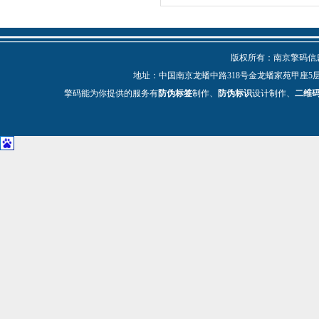
版权所有：南京擎码信息技
地址：中国南京龙蟠中路318号金龙蟠家苑甲座5层 电话：025-
擎码能为你提供的服务有
防伪标签
制作、
防伪标识
设计制作、
二维