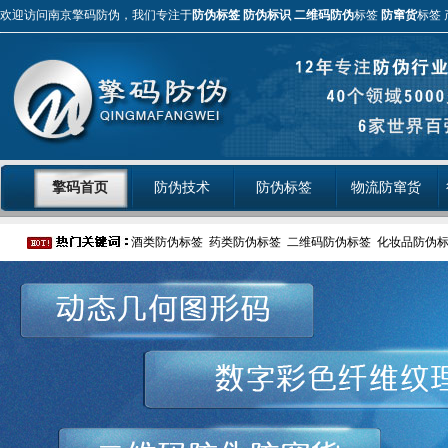
欢迎访问南京擎码防伪，我们专注于
防伪标签
防伪标识
二维码防伪
标签
防窜货
标签 
擎码首页
防伪技术
防伪标签
物流防窜货
酒类防伪标签
药类防伪标签
二维码防伪标签
化妆品防伪