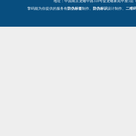
地址：中国南京龙蟠中路318号金龙蟠家苑甲座5层 电话：025-66
擎码能为你提供的服务有
防伪标签
制作、
防伪标识
设计制作、
二维