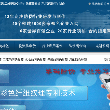
标识
二维码防伪
标签
防窜货
标签 产品
溯源
标签制作
◆
防伪标签分类
伪标签
物流防窜货
行业应用案例
防伪码查询
走进擎码
签
二维码防伪标签
化妆品防伪标签
保健品防伪标签
汽配防伪标签
热