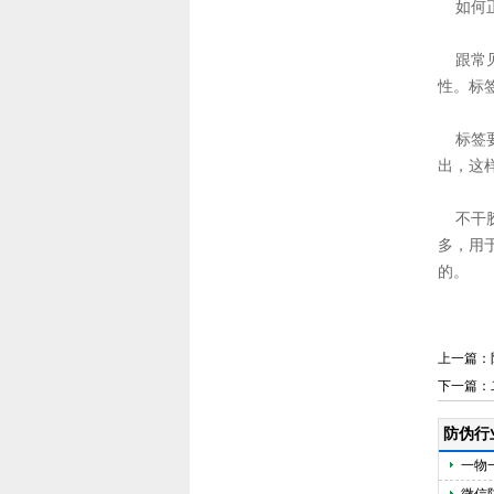
如何正
跟常见
性。标
标签要
出，这
不干胶
多，用
的。
上一篇：
下一篇：
防伪行
一物