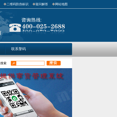
◆
二维码防伪标识
◆
疑问解答
◆
网站地图
联系擎码
门搜索