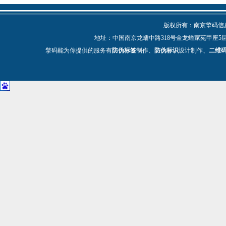
版权所有：南京擎码信息技
地址：中国南京龙蟠中路318号金龙蟠家苑甲座5层 电话：025-
擎码能为你提供的服务有
防伪标签
制作、
防伪标识
设计制作、
二维