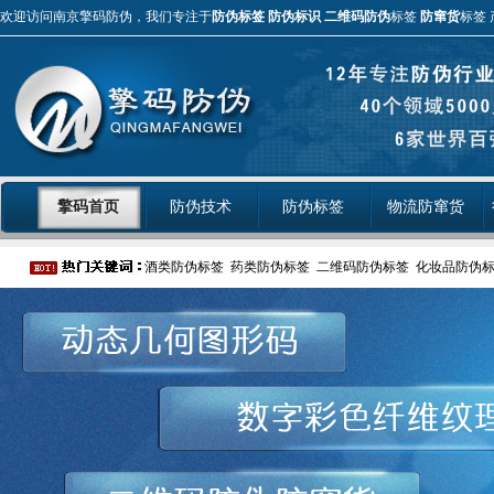
欢迎访问南京擎码防伪，我们专注于
防伪标签
防伪标识
二维码防伪
标签
防窜货
标签 
擎码首页
防伪技术
防伪标签
物流防窜货
酒类防伪标签
药类防伪标签
二维码防伪标签
化妆品防伪