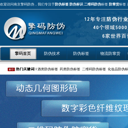
欢迎访问南京擎码防伪，我们专注于
防伪标签
防伪标识
二维码防伪
标签
防窜货
标签 
擎码首页
防伪技术
防伪标签
物流防窜货
酒类防伪标签
药类防伪标签
二维码防伪标签
化妆品防伪