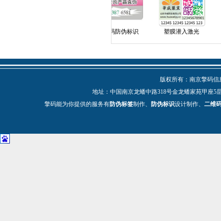
膜可变色防伪标识
塑膜可变大小码防伪标识
塑膜潜入激光
版权所有：南京擎码信息技
地址：中国南京龙蟠中路318号金龙蟠家苑甲座5层 电话：025-
擎码能为你提供的服务有
防伪标签
制作、
防伪标识
设计制作、
二维