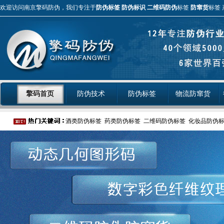
欢迎访问南京擎码防伪，我们专注于
防伪标签
防伪标识
二维码防伪
标签
防窜货
标签 
擎码首页
防伪技术
防伪标签
物流防窜货
酒类防伪标签
药类防伪标签
二维码防伪标签
化妆品防伪