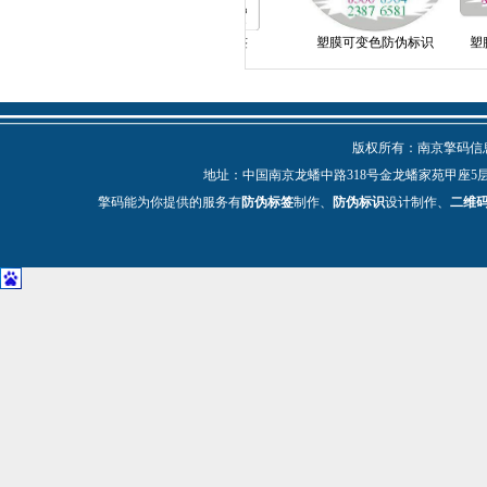
塑膜揭刮
纸面无膜标签
塑膜可变色防伪标识
塑膜可
版权所有：南京擎码信息技
地址：中国南京龙蟠中路318号金龙蟠家苑甲座5层 电话：025-
擎码能为你提供的服务有
防伪标签
制作、
防伪标识
设计制作、
二维