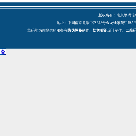
版权所有：南京擎码信息技
地址：中国南京龙蟠中路318号金龙蟠家苑甲座5层 电话：025-
擎码能为你提供的服务有
防伪标签
制作、
防伪标识
设计制作、
二维