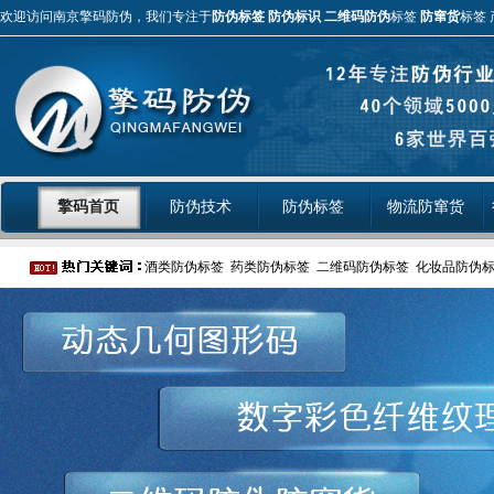
欢迎访问南京擎码防伪，我们专注于
防伪标签
防伪标识
二维码防伪
标签
防窜货
标签 
擎码首页
防伪技术
防伪标签
物流防窜货
酒类防伪标签
药类防伪标签
二维码防伪标签
化妆品防伪