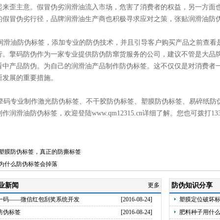
起来歪主意。假冒伪劣润滑油流入市场，危害了消费者的权益，另一方面
的假冒伪劣行径，品牌润滑油生产商也积极寻求应对之策，张贴润滑油防
滑油防伪标签，添加专业的防伪技术，并且引导客户购买产品之前查看
行。擎码防伪作为一家专业提供防伪防窜货服务的公司，建议不管是大品
看中产品防伪。为自己的润滑油产品制作防伪标签。这不仅仅是对消费者
断发展的重要措施。
码专业制作激光防伪标签、不干胶防伪标签、塑膜防伪标签、易碎纸防
作润滑油防伪标签，欢迎登陆www.qm12315.cn详细了解。您也可拨打1339
塑膜防伪标签，真正的防撕标签
为什么防伪标签会掉落
业新闻
更多
防伪知识分享
一码——微信红包刮奖系统开发
[2016-08-24]
塑膜定位破坏
防伪标签
[2016-08-24]
肥料种子用什