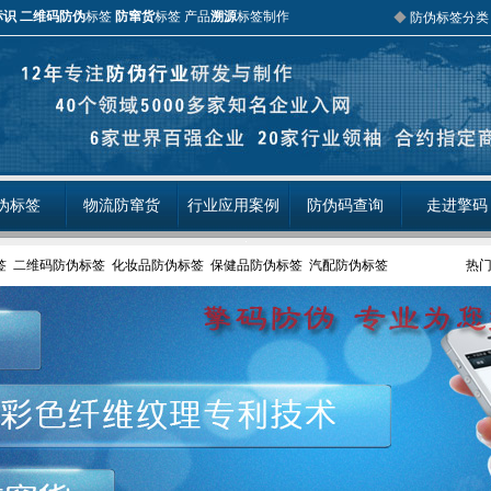
标识
二维码防伪
标签
防窜货
标签 产品
溯源
标签制作
◆
防伪标签分类
伪标签
物流防窜货
行业应用案例
防伪码查询
走进擎码
签
二维码防伪标签
化妆品防伪标签
保健品防伪标签
汽配防伪标签
热