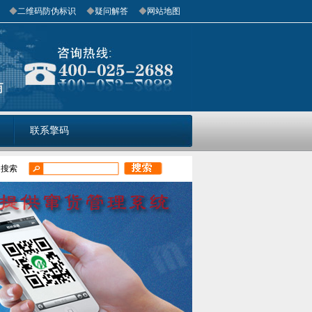
◆
二维码防伪标识
◆
疑问解答
◆
网站地图
联系擎码
门搜索