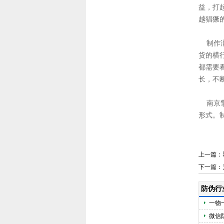
益，打
越猖獗
制作润
货的横
都需要
长，不
南京擎
形式。制
上一篇：
下一篇：
防伪行
一物
微信