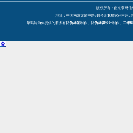
版权所有：南京擎码信息技
地址：中国南京龙蟠中路318号金龙蟠家苑甲座5层 电话：025-
擎码能为你提供的服务有
防伪标签
制作、
防伪标识
设计制作、
二维