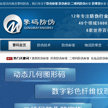
欢迎访问南京擎码防伪，我们专注于
防伪标签
防伪标识
二维码防伪
标签
防窜货
标签 
擎码首页
防伪技术
防伪标签
物流防窜货
酒类防伪标签
药类防伪标签
二维码防伪标签
化妆品防伪