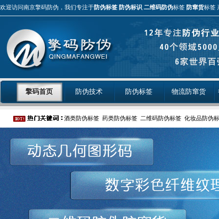
欢迎访问南京擎码防伪，我们专注于
防伪标签
防伪标识
二维码防伪
标签
防窜货
标签 
擎码首页
防伪技术
防伪标签
物流防窜货
酒类防伪标签
药类防伪标签
二维码防伪标签
化妆品防伪