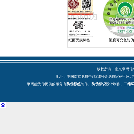
塑膜揭刮
纸面无膜标签
塑膜可变色防伪标
版权所有：南京擎码信息技
地址：中国南京龙蟠中路318号金龙蟠家苑甲座5层 电话：025-
擎码能为你提供的服务有
防伪标签
制作、
防伪标识
设计制作、
二维